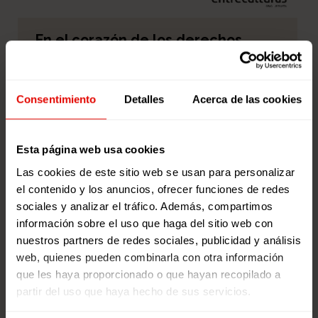
En el corazón de los derechos
humanos
Las condiciones de acceso y disfrute desiguales
entre hombres y mujeres a derechos como el
Consentimiento
Detalles
Acerca de las cookies
trabajo, la educación, la participación […]
8 de marzo de 2016
Esta página web usa cookies
Las cookies de este sitio web se usan para personalizar
el contenido y los anuncios, ofrecer funciones de redes
sociales y analizar el tráfico. Además, compartimos
información sobre el uso que haga del sitio web con
nuestros partners de redes sociales, publicidad y análisis
web, quienes pueden combinarla con otra información
que les haya proporcionado o que hayan recopilado a
partir del uso que haya hecho de sus servicios.