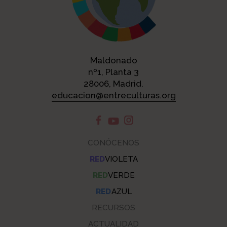
Maldonado
nº1, Planta 3
28006, Madrid.
educacion@entreculturas.org
CONÓCENOS
RED
VIOLETA
RED
VERDE
RED
AZUL
RECURSOS
ACTUALIDAD