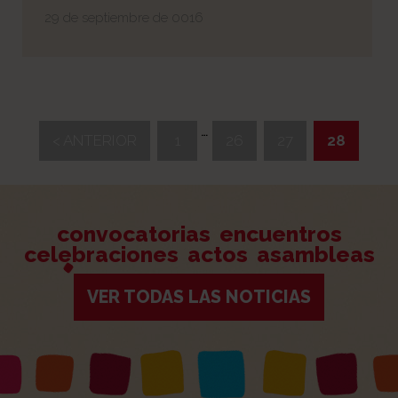
29 de septiembre de 0016
…
< ANTERIOR
1
26
27
28
convocatorias
encuentros
celebraciones
actos
asambleas
VER TODAS LAS NOTICIAS