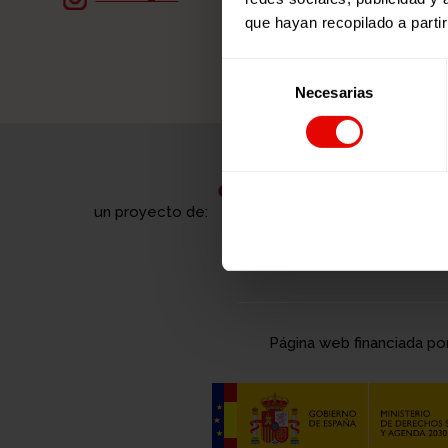
que hayan recopilado a parti
Selección
Necesarias
de
consentimiento
un proyecto de:
Página web financiada po