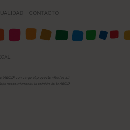
UALIDAD
CONTACTO
EGAL
lo (AECID) con cargo al proyecto «Redes 4.7
leja necesariamente la opinión de la AECID.