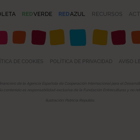
OLETA
RED
VERDE
RED
AZUL
RECURSOS
ACT
ÍTICA DE COOKIES
POLÍTICA DE PRIVACIDAD
AVISO L
financiero de la Agencia Española de Cooperación Internacional para el Desarrol
 contenido es responsabilidad exclusiva de la Fundación Entreculturas y no ref
Ilustración: Patricia Repullés.