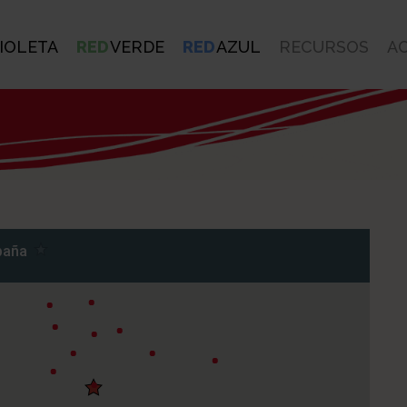
IOLETA
RED
VERDE
RED
AZUL
RECURSOS
A