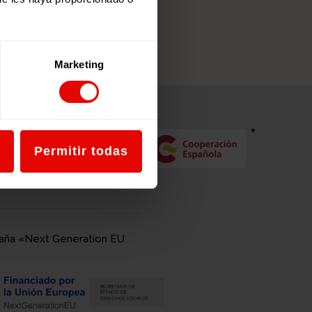
ENVIAR
Marketing
Permitir todas
spaña «Next Generation EU