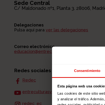
Sede Central
C/ Maldonado nº1, Planta 3. 28006, Madri
Delegaciones
Pulsa aqui para
ver las delegaciones
Correo electrónico
educacion@entreculturas.org
Redes sociales
Consentimiento
Redec
Esta página web usa cookie
entreculturasvideo
Las cookies de este sitio we
y analizar el tráfico. Ademá
redec_ec
redes sociales, publicidad y