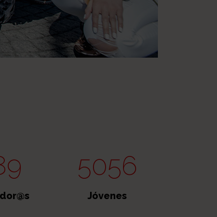
89
5056
dor@s
Jóvenes