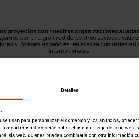
os proyectos con nuestras organizaciones aliadas 
abajamos con una gran red de centros socioeducativo
ores y jóvenes españoles, en alianza con redes edu
internacionales.
CONOCE MÁS EN NUESTRA WEB
Detalles
s
b se usan para personalizar el contenido y los anuncios, ofrecer
s, compartimos información sobre el uso que haga del sitio web 
 análisis web, quienes pueden combinarla con otra información q