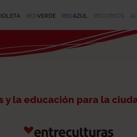
IOLETA
RED
VERDE
RED
AZUL
RECURSOS
A
s y la educación para la ciud