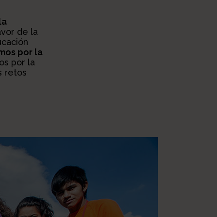
la
vor de la
ucación
mos por la
os por la
s retos