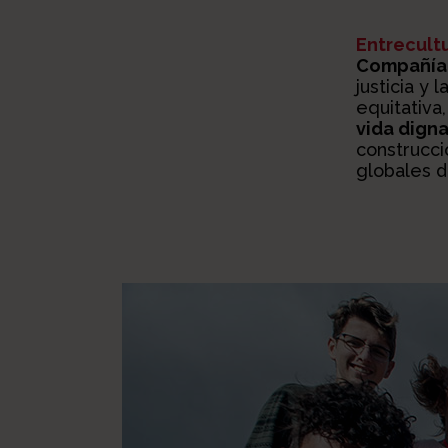
Entrecult
Compañía 
justicia y
equitativa
vida dign
construcc
globales d