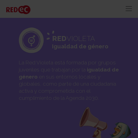
RED
AZUL
RECURSOS
ACTUALIDAD
RED
VIOLETA
Igualdad de género
CONTACTO
La Red Violeta está formada por grupos
juveniles que trabajan por la
igualdad de
género
en sus entornos locales y
globales, como parte de una ciudadanía
activa y comprometida con el
cumplimiento de la Agenda 2030.