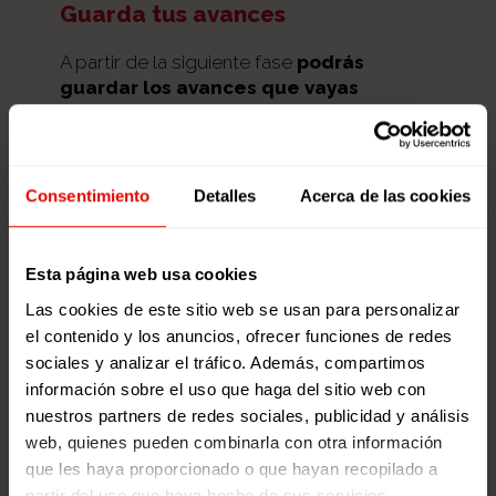
Guarda tus avances
A partir de la siguiente fase
podrás
guardar los avances que vayas
haciendo y completar el itinerario a tu
ritmo.
Si lo dejas sin acabar
guarda tus avances
.
Consentimiento
Detalles
Acerca de las cookies
Cuando lo retomes
sube tus avances
y
continua por donde lo dejaste.
Esta página web usa cookies
Las cookies de este sitio web se usan para personalizar
SUBIR AVANCES
el contenido y los anuncios, ofrecer funciones de redes
sociales y analizar el tráfico. Además, compartimos
información sobre el uso que haga del sitio web con
TABLA CON ELEMENTOS A
Pensemos en los chicos de vuestro entorno
Desigualdades detectadas
Cuando quieras.
nuestros partners de redes sociales, publicidad y análisis
Nombre y descripción de la actividad
TENER EN CUENTA EN LAS
(centro educativo, barrio, casa, etc.). ¿En qué
En el ordenador que quieras.
web, quienes pueden combinarla con otra información
ACCIONES
espacios suelen pasar más tiempo? ¿Qué
que les haya proporcionado o que hayan recopilado a
actividades hacen en esos espacios? ¿Y las
partir del uso que haya hecho de sus servicios.