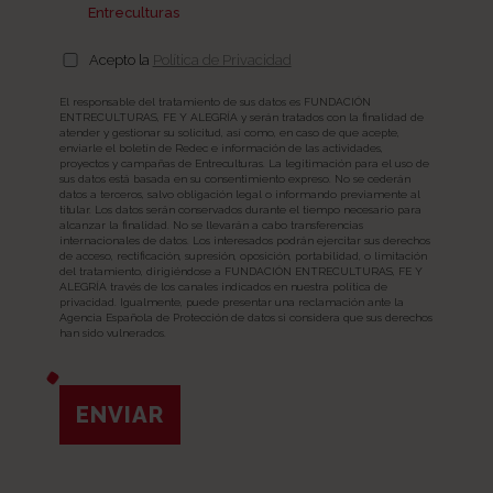
tratadas
(movilización e incidencia)
.
Entreculturas
Ha contado con los materiales suficientes
Acepto la
Política de Privacidad
Tiene
perspectiva global
: trata el tema
El responsable del tratamiento de sus datos es FUNDACIÓN
según cómo se manifiesta en el mundo, e
ENTRECULTURAS, FE Y ALEGRÍA y serán tratados con la finalidad de
atender y gestionar su solicitud, así como, en caso de que acepte,
involucra a personas y redes de distintas
enviarle el boletín de Redec e información de las actividades,
procedencias e identidades.
proyectos y campañas de Entreculturas. La legitimación para el uso de
sus datos está basada en su consentimiento expreso. No se cederán
datos a terceros, salvo obligación legal o informando previamente al
titular. Los datos serán conservados durante el tiempo necesario para
alcanzar la finalidad. No se llevarán a cabo transferencias
Promueve la participación de nuestro
internacionales de datos. Los interesados podrán ejercitar sus derechos
¿Hay algún espacio de vuestro centro
de acceso, rectificación, supresión, oposición, portabilidad, o limitación
entorno educativo, social y comunitario
.
educativo, barrio o entorno en general que
del tratamiento, dirigiéndose a FUNDACIÓN ENTRECULTURAS, FE Y
Si además de involucrar a vuestro centro
ALEGRÍA través de los canales indicados en nuestra política de
creáis que sea inseguro para chicas o para
privacidad. Igualmente, puede presentar una reclamación ante la
Puntos fuertes
socioeducativo o entidad, involucráis a
Agencia Española de Protección de datos si considera que sus derechos
chicos? ¿Por qué?
han sido vulnerados.
vuestra comunidad, ¡lo habéis clavado!
ENVIAR
Nombre de la actividad