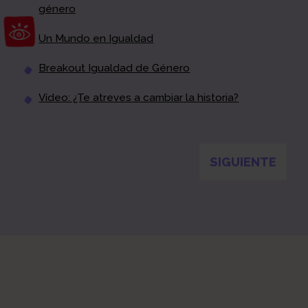
género
Abrir barra de herramientas
Un Mundo en Igualdad
Breakout Igualdad de Género
Vídeo: ¿Te atreves a cambiar la historia?
Diagnóstico
Puesta en común
Diseño y ejecución
Evaluación y
SIGUIENTE
acreditación