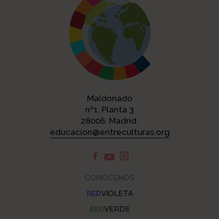
Personas a las que se dirige
Maldonado
nº1, Planta 3
28006, Madrid.
educacion@entreculturas.org
Personas, redes o entidades que colaboran
CONÓCENOS
RED
VIOLETA
RED
VERDE