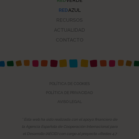
RED
VERDE
RED
AZUL
RECURSOS
ACTUALIDAD
CONTACTO
POLÍTICA DE COOKIES
POLÍTICA DE PRIVACIDAD
AVISO LEGAL
* Esta web ha sido realizada con el apoyo financiero de
la Agencia Española de Cooperación Internacional para
el Desarrollo (AECID) con cargo al proyecto «Redes 4.7