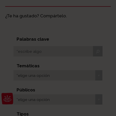
¿Te ha gustado? Compártelo.
Palabras clave
Temáticas
*elige una opción
Públicos
Abrir barra de herramientas
*elige una opción
Tipos