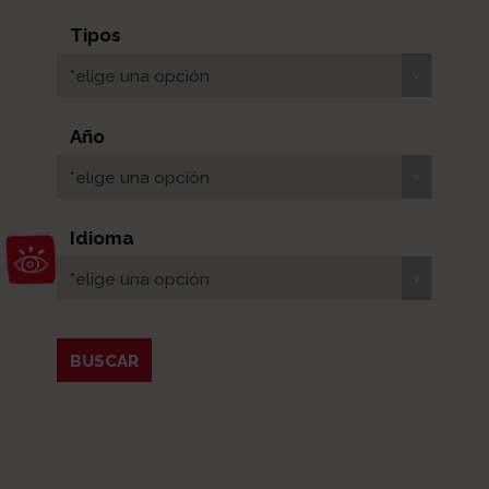
Tipos
*elige una opción
Año
*elige una opción
Abrir barra de herramientas
Idioma
*elige una opción