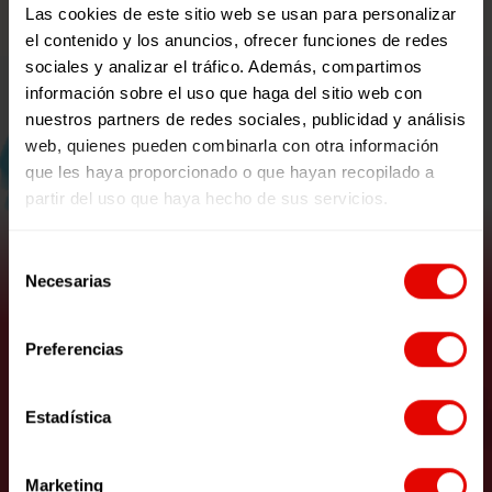
Las cookies de este sitio web se usan para personalizar
el contenido y los anuncios, ofrecer funciones de redes
sociales y analizar el tráfico. Además, compartimos
información sobre el uso que haga del sitio web con
nuestros partners de redes sociales, publicidad y análisis
web, quienes pueden combinarla con otra información
que les haya proporcionado o que hayan recopilado a
partir del uso que haya hecho de sus servicios.
Selección
Necesarias
de
consentimiento
"Colorines en el mar": Finalista
Un Mundo de Cuento
Preferencias
Estadística
VER RECURSO
Marketing