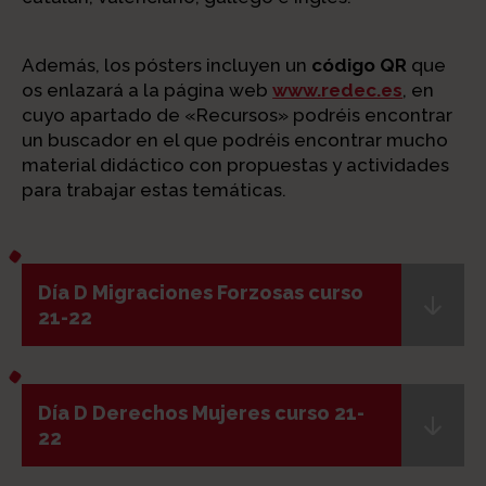
Además, los pósters incluyen un
código QR
que
os enlazará a la página web
www.redec.es
, en
cuyo apartado de «Recursos» podréis encontrar
un buscador en el que podréis encontrar mucho
material didáctico con propuestas y actividades
para trabajar estas temáticas.
Día D Migraciones Forzosas curso
21-22
Día D Derechos Mujeres curso 21-
22