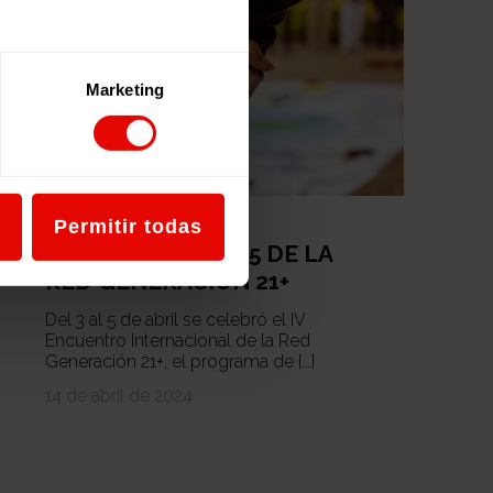
Marketing
Permitir todas
MANIFIESTO 24/25 DE LA
RED GENERACIÓN 21+
Del 3 al 5 de abril se celebró el IV
Encuentro Internacional de la Red
Generación 21+, el programa de […]
14 de abril de 2024