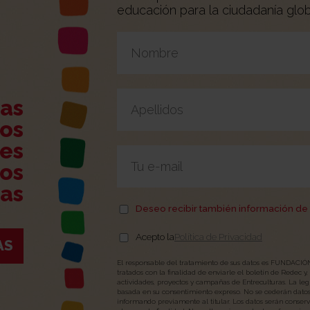
educación para la ciudadanía glob
Por favor, deja este campo vacío.
ias
os
es
tos
as
Deseo recibir también información de 
Acepto la
Política de Privacidad
AS
El responsable del tratamiento de sus datos es FUNDA
tratados con la finalidad de enviarle el boletín de Redec y
actividades, proyectos y campañas de Entreculturas. La leg
basada en su consentimiento expreso. No se cederán datos 
informando previamente al titular. Los datos serán conser