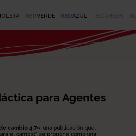
IOLETA
RED
VERDE
RED
AZUL
RECURSOS
A
áctica para Agentes
 de cambio 4.7»
, una publicación que,
ara el cambio”, se propone como una