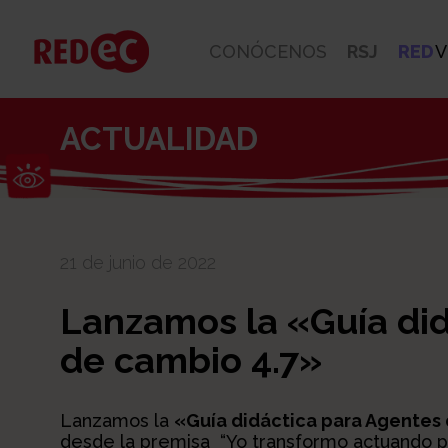
CONÓCENOS
RSJ
RED
V
ACTUALIDAD
Abrir barra de herramientas
21 de junio de 2022
Lanzamos la «Guía did
de cambio 4.7»
Lanzamos la
«Guía didáctica para Agentes
desde la premisa “Yo transformo actuando p