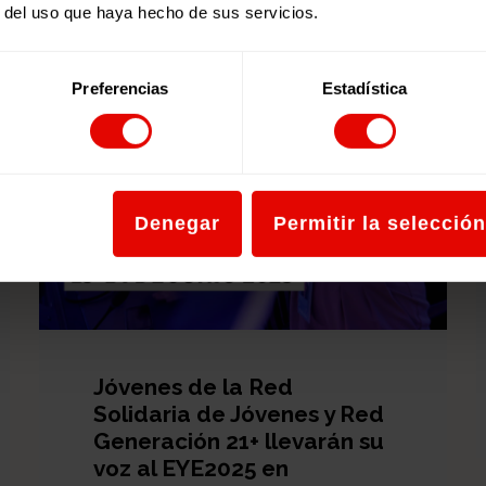
r del uso que haya hecho de sus servicios.
Preferencias
Estadística
Denegar
Permitir la selección
Jóvenes de la Red
Solidaria de Jóvenes y Red
Generación 21+ llevarán su
voz al EYE2025 en