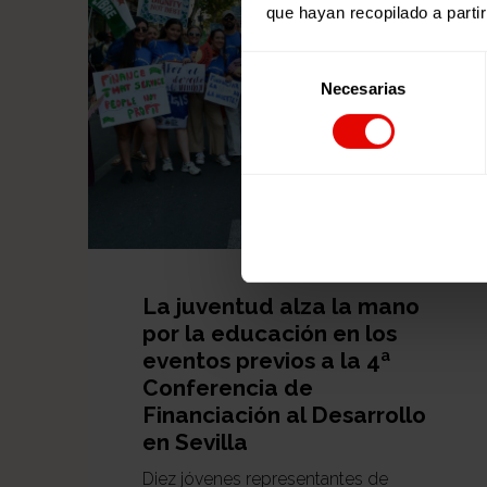
que hayan recopilado a parti
Selección
Necesarias
de
consentimiento
La juventud alza la mano
por la educación en los
eventos previos a la 4ª
Conferencia de
Financiación al Desarrollo
en Sevilla
Diez jóvenes representantes de