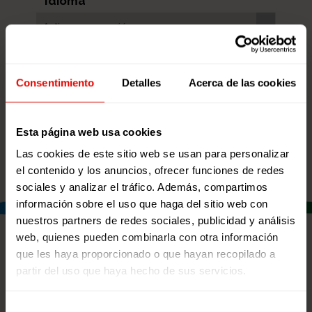
Idioma
*elige una opción
Consentimiento
Detalles
Acerca de las cookies
Esta página web usa cookies
Las cookies de este sitio web se usan para personalizar
el contenido y los anuncios, ofrecer funciones de redes
sociales y analizar el tráfico. Además, compartimos
información sobre el uso que haga del sitio web con
nuestros partners de redes sociales, publicidad y análisis
web, quienes pueden combinarla con otra información
que les haya proporcionado o que hayan recopilado a
RECURSOS DESTACADOS
partir del uso que haya hecho de sus servicios.
Selección