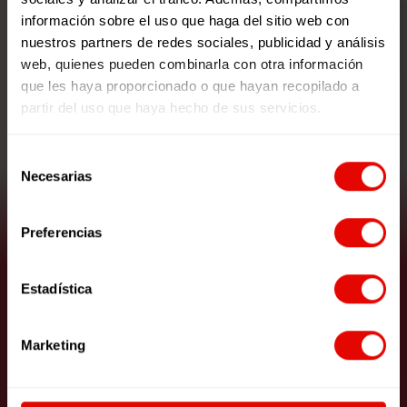
información sobre el uso que haga del sitio web con
nuestros partners de redes sociales, publicidad y análisis
web, quienes pueden combinarla con otra información
que les haya proporcionado o que hayan recopilado a
partir del uso que haya hecho de sus servicios.
Selección
Necesarias
de
consentimiento
Preferencias
Un Mundo de Cuento: Unidad
Didáctica
Estadística
Marketing
VER RECURSO