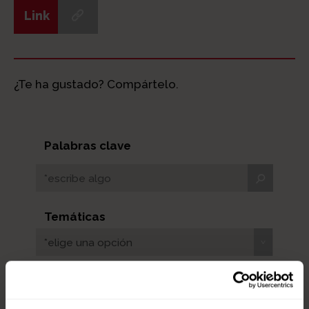
Link
¿Te ha gustado? Compártelo.
Palabras clave
Temáticas
*elige una opción
Públicos
*elige una opción