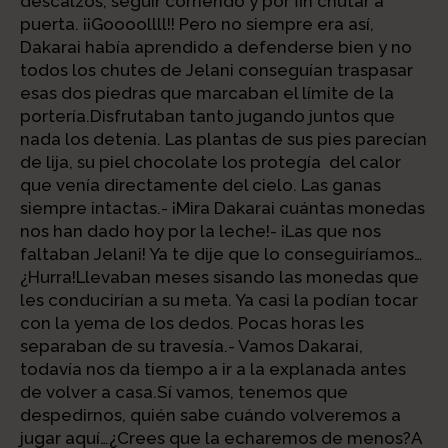
descalzos, seguir corriendo y por fin chutar a
puerta. ¡¡Goooollll!! Pero no siempre era así,
Dakarai había aprendido a defenderse bien y no
todos los chutes de Jelani conseguían traspasar
esas dos piedras que marcaban el límite de la
portería.Disfrutaban tanto jugando juntos que
nada los detenía. Las plantas de sus pies parecían
de lija, su piel chocolate los protegía del calor
que venía directamente del cielo. Las ganas
siempre intactas.- ¡Mira Dakarai cuántas monedas
nos han dado hoy por la leche!- ¡Las que nos
faltaban Jelani! Ya te dije que lo conseguiríamos…
¿Hurra!Llevaban meses sisando las monedas que
les conducirían a su meta. Ya casi la podían tocar
con la yema de los dedos. Pocas horas les
separaban de su travesía.- Vamos Dakarai,
todavía nos da tiempo a ir a la explanada antes
de volver a casa.Sí vamos, tenemos que
despedirnos, quién sabe cuándo volveremos a
jugar aquí…¿Crees que la echaremos de menos?A