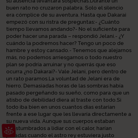
su ausencia levantara sospechas.Durante un
buen rato no cruzaron palabra. Solo el silencio
era cómplice de su aventura. Hasta que Dakarai
empezó con su ristra de preguntas:- ¿Cuánto
tiempo llevamos andando?- No el suficiente para
poder hacer una parada – respondió Jelani.- ¿Y
cuándo la podremos hacer? Tengo un poco de
hambre y estoy cansado.- Tenemos que alejarnos
más, no podemos arriesgarnos o todo nuestro
plan se podría arruinar y no querrás que eso
ocurra ¿no Dakarai?- Vale Jelani, pero dentro de
un rato paramos.La voluntad de Jelani era de
hierro. Demasiadas horas de las sombras había
pasado pergeñando su sueño, como para que un
atisbo de debilidad diera al traste con todo.Si
todo iba bien en unos cuantos días estarían
frente a ese lugar que les llevaría directamente a
su nueva vida. Aunque sus cuerpos estaban
Abrir barra de herramientas
acostumbrados a lidiar con el calor, harían
paradas cuando el astro rey estuviera justo