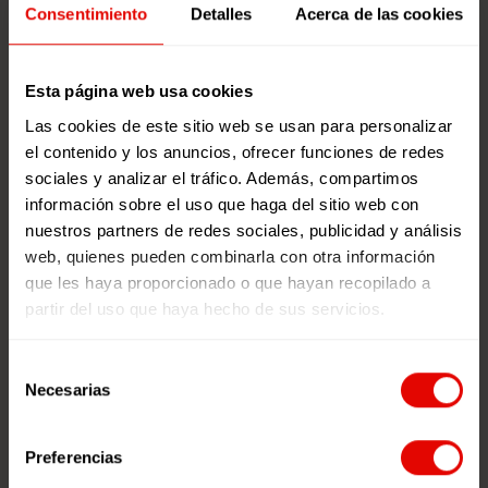
Consentimiento
Detalles
Acerca de las cookies
Tipos
Esta página web usa cookies
*elige una opción
Las cookies de este sitio web se usan para personalizar
el contenido y los anuncios, ofrecer funciones de redes
Año
sociales y analizar el tráfico. Además, compartimos
*elige una opción
información sobre el uso que haga del sitio web con
nuestros partners de redes sociales, publicidad y análisis
web, quienes pueden combinarla con otra información
Idioma
que les haya proporcionado o que hayan recopilado a
*elige una opción
partir del uso que haya hecho de sus servicios.
Selección
Necesarias
de
consentimiento
Preferencias