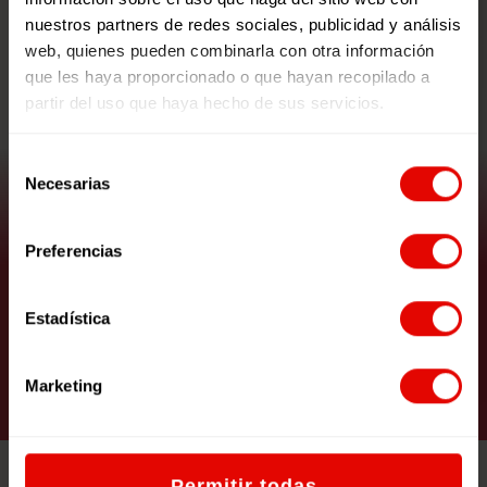
nuestros partners de redes sociales, publicidad y análisis
web, quienes pueden combinarla con otra información
que les haya proporcionado o que hayan recopilado a
partir del uso que haya hecho de sus servicios.
Selección
Necesarias
de
consentimiento
Preferencias
Un Mundo de Cuento: Unidad
Didáctica
Estadística
VER RECURSO
Marketing
Permitir todas