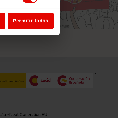
Permitir todas
spaña «Next Generation EU