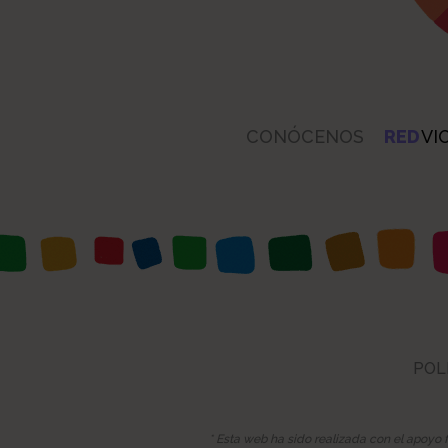
CONÓCENOS
RED
VI
POL
* Esta web ha sido realizada con el apoyo 