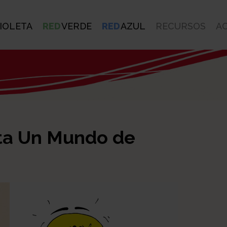
IOLETA
RED
VERDE
RED
AZUL
RECURSOS
A
sta Un Mundo de