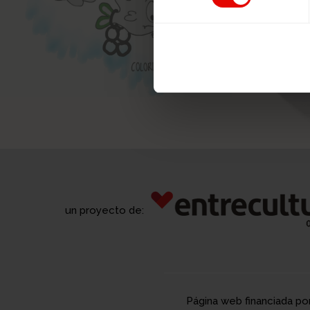
un proyecto de:
Página web financiada po