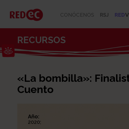
CONÓCENOS
RSJ
RED
V
RECURSOS
Abrir barra de herramientas
«La bombilla»: Finali
Cuento
Año:
2020;