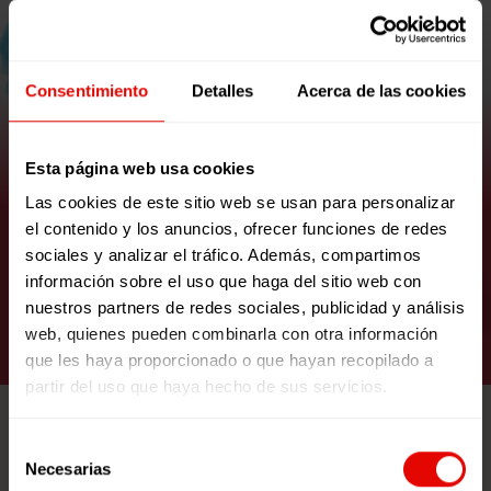
Consentimiento
Detalles
Acerca de las cookies
Esta página web usa cookies
"Colorines en el mar": Finalista
Las cookies de este sitio web se usan para personalizar
el contenido y los anuncios, ofrecer funciones de redes
Un Mundo de Cuento
sociales y analizar el tráfico. Además, compartimos
información sobre el uso que haga del sitio web con
nuestros partners de redes sociales, publicidad y análisis
VER RECURSO
web, quienes pueden combinarla con otra información
que les haya proporcionado o que hayan recopilado a
partir del uso que haya hecho de sus servicios.
Selección
Necesarias
de