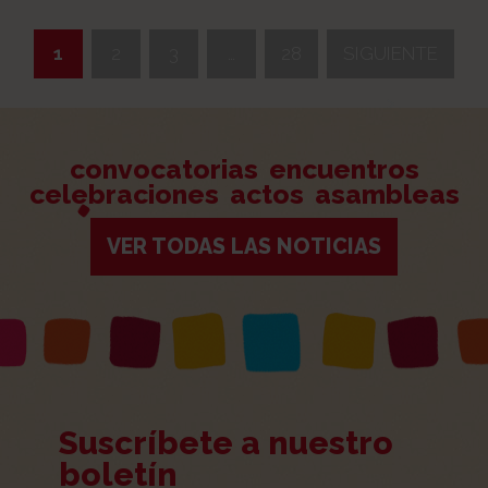
1
2
3
…
28
SIGUIENTE
>
convocatorias
encuentros
celebraciones
actos
asambleas
VER TODAS LAS NOTICIAS
Suscríbete a nuestro
boletín