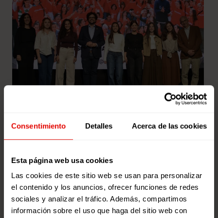
Entreculturas reúne a jóvenes, a la
Consentimiento
Detalles
Acerca de las cookies
ministra Sira Rego y al director de
la AECID Antón Leis en el 25º
aniversario de la RSJ
Esta página web usa cookies
Más de 16.000 jóvenes han participado desde
Las cookies de este sitio web se usan para personalizar
2001 en esta iniciativa que impulsa la participación
el contenido y los anuncios, ofrecer funciones de redes
social en centros educativos y […]
sociales y analizar el tráfico. Además, compartimos
10 de abril de 2026
información sobre el uso que haga del sitio web con