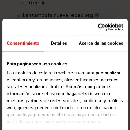
en tu email.
Lanzamos la nueva redec.org
La importancia de la cultura de Paz
La juventud retoma la Ciudadanía
Consentimiento
Detalles
Acerca de las cookies
Global
"Somos cuidadanía global":
Materiales educativos para el curso
Esta página web usa cookies
22/23
Las cookies de este sitio web se usan para personalizar
el contenido y los anuncios, ofrecer funciones de redes
sociales y analizar el tráfico. Además, compartimos
SUSCRIBIR
información sobre el uso que haga del sitio web con
nuestros partners de redes sociales, publicidad y análisis
web, quienes pueden combinarla con otra información
que les haya proporcionado o que hayan recopilado a
partir del uso que haya hecho de sus servicios.