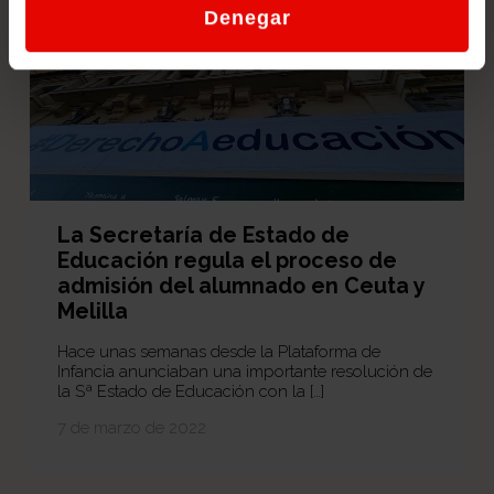
Denegar
La Secretaría de Estado de
Educación regula el proceso de
admisión del alumnado en Ceuta y
Melilla
Hace unas semanas desde la Plataforma de
Infancia anunciaban una importante resolución de
la Sª Estado de Educación con la […]
7 de marzo de 2022