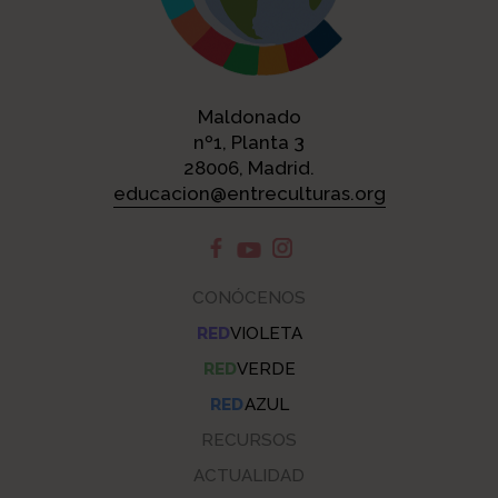
Maldonado
nº1, Planta 3
28006, Madrid.
educacion@entreculturas.org
CONÓCENOS
RED
VIOLETA
RED
VERDE
RED
AZUL
RECURSOS
ACTUALIDAD