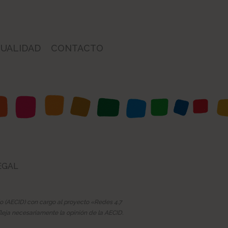
UALIDAD
CONTACTO
EGAL
lo (AECID) con cargo al proyecto «Redes 4.7
leja necesariamente la opinión de la AECID.