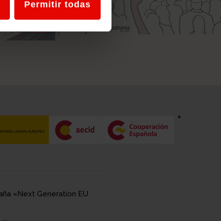
Permitir todas
spaña «Next Generation EU