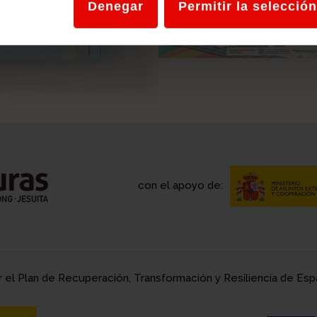
Denegar
Permitir la selección
con el apoyo de:
r el Plan de Recuperación, Transformación y Resiliencia de E