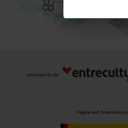
un proyecto de:
Página web financiada po