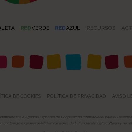
OLETA
RED
VERDE
RED
AZUL
RECURSOS
ACT
ÍTICA DE COOKIES
POLÍTICA DE PRIVACIDAD
AVISO L
financiero de la Agencia Española de Cooperación Internacional para el Desarrol
 contenido es responsabilidad exclusiva de la Fundación Entreculturas y no ref