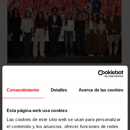
Entreculturas reúne a jóvenes, a la
ministra Sira Rego y al director de
la AECID Antón Leis en el 25º
Consentimiento
Detalles
Acerca de las cookies
aniversario de la RSJ
Más de 16.000 jóvenes han participado desde
2001 en esta iniciativa que impulsa la participación
Esta página web usa cookies
social en centros educativos y […]
Las cookies de este sitio web se usan para personalizar
10 de abril de 2026
el contenido y los anuncios, ofrecer funciones de redes