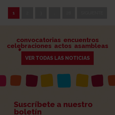
1
2
3
…
28
SIGUIENTE
>
convocatorias
encuentros
celebraciones
actos
asambleas
VER TODAS LAS NOTICIAS
Suscríbete a nuestro
boletín