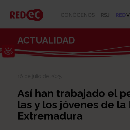
CONÓCENOS
RSJ
RED
V
ACTUALIDAD
Abrir barra de herramientas
16 de julio de 2025
Así han trabajado el p
las y los jóvenes de la
Extremadura