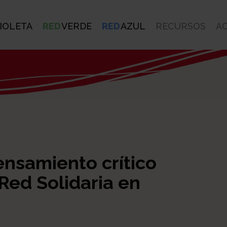
IOLETA
RED
VERDE
RED
AZUL
RECURSOS
A
ensamiento crítico
 Red Solidaria en