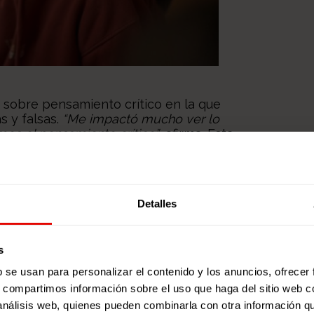
 sobre pensamiento crítico en la que
s y falsas.
“Me impactó mucho ver lo
mos el pensamiento crítico”
, afirma. Esta
curso 2024-2025:
“Pensamiento crítico en
Detalles
s
b se usan para personalizar el contenido y los anuncios, ofrecer
s, compartimos información sobre el uso que haga del sitio web 
 análisis web, quienes pueden combinarla con otra información q