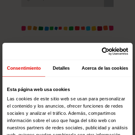
Podcast ‘Empatía
Global’
Consentimiento
Detalles
Acerca de las cookies
Podcasts sobre Ciudadanía Global
realizados por jóvenes de
Esta página web usa cookies
Entreculturas.
Las cookies de este sitio web se usan para personalizar
Kim, la niña colibrí.
el contenido y los anuncios, ofrecer funciones de redes
sociales y analizar el tráfico. Además, compartimos
¿Qué motiva a los jóvenes a ser
información sobre el uso que haga del sitio web con
Agentes de Cambio?
nuestros partners de redes sociales, publicidad y análisis
¿Qué motiva al profesorado a
web, quienes pueden combinarla con otra información