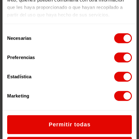
trabajar con jóvenes?
que les haya proporcionado o que hayan recopilado a
¿Qué motiva a las personas a entrar
partir del uso que haya hecho de sus servicios.
en redes juveniles?
¿Por qué es importante que los
Selección
Necesarias
jóvenes estén redes juveniles?
de
consentimiento
¿Supone un gran compromiso para
el profesorado estar en redes
Preferencias
juveniles?
Estadística
Marketing
Suscríbete a nuestro
boletín.
Permitir todas
Recibe propuestas didácticas, noticias