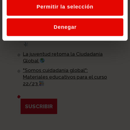
y novedades relevantes de educación
Permitir la selección
para la ciudadanía global directamente
en tu email.
Denegar
Lanzamos la nueva redec.org
La importancia de la cultura de Paz
La juventud retoma la Ciudadanía
Global
"Somos cuidadanía global":
Materiales educativos para el curso
22/23
SUSCRIBIR