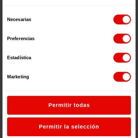
Selección
Necesarias
Podcast ‘Empatía
de
Global’
consentimiento
Preferencias
Podcasts sobre Ciudadanía Global
realizados por jóvenes de
Entreculturas.
Estadística
Kim, la niña colibrí.
Marketing
¿Qué motiva a los jóvenes a ser
Agentes de Cambio?
¿Qué motiva al profesorado a
Permitir todas
trabajar con jóvenes?
¿Qué motiva a las personas a entrar
en redes juveniles?
Permitir la selección
¿Por qué es importante que los