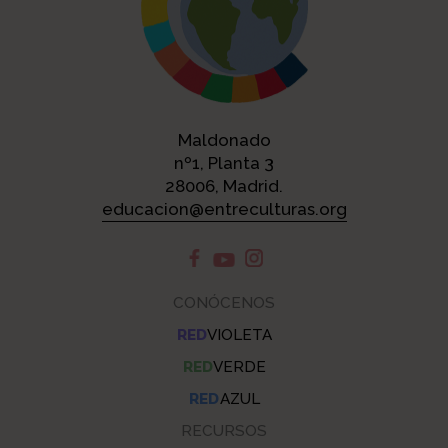
Maldonado
nº1, Planta 3
28006, Madrid.
educacion@entreculturas.org
CONÓCENOS
RED
VIOLETA
RED
VERDE
RED
AZUL
RECURSOS