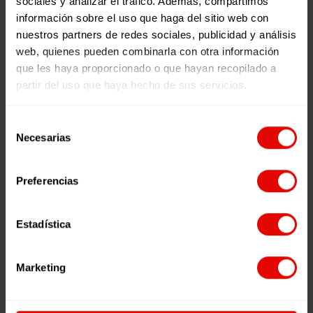
sociales y analizar el tráfico. Además, compartimos
información sobre el uso que haga del sitio web con
nuestros partners de redes sociales, publicidad y análisis
web, quienes pueden combinarla con otra información
que les haya proporcionado o que hayan recopilado a
partir del uso que haya hecho de sus servicios.
Selección
Necesarias
de
consentimiento
Preferencias
Jóvenes en el centro: hacia una
Estadística
participación juvenil internacional
Desde Entreculturas te invitamos a que seas parte
Marketing
del Acto de Participación del año en Madrid:
“Jóvenes en el centro: […]