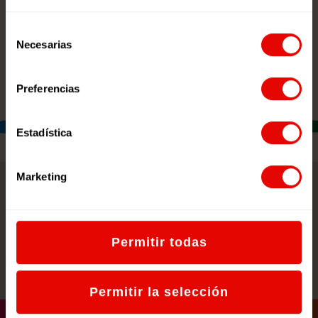
Selección
Necesarias
de
consentimiento
Preferencias
Estadística
Marketing
convocatorias
encuentros
celebraciones
actos
asambleas
Permitir todas
VER TODAS LAS NOTICIAS
Permitir la selección