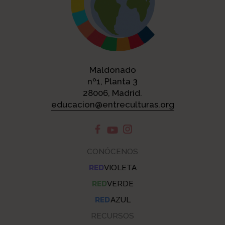
Maldonado
nº1, Planta 3
28006, Madrid.
educacion@entreculturas.org
CONÓCENOS
RED
VIOLETA
RED
VERDE
RED
AZUL
RECURSOS