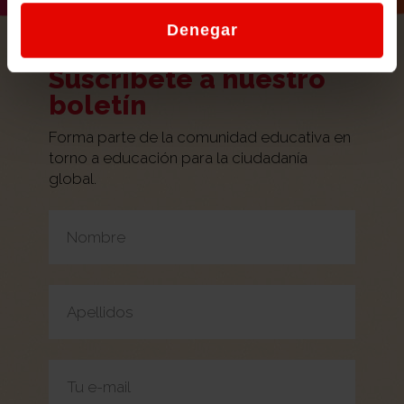
Denegar
Suscríbete a nuestro
boletín
Forma parte de la comunidad educativa en
torno a educación para la ciudadanía
global.
Por favor, deja este campo vacío.