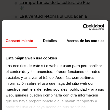
La importancia de la cultura de Paz
La juventud retoma la Ciudadanía
Global
"Somos cuidadanía global":
Materiales educativos para el curso
Consentimiento
Detalles
Acerca de las cookies
22/23
Esta página web usa cookies
SUSCRIBIR
Las cookies de este sitio web se usan para personalizar
el contenido y los anuncios, ofrecer funciones de redes
sociales y analizar el tráfico. Además, compartimos
información sobre el uso que haga del sitio web con
nuestros partners de redes sociales, publicidad y análisis
web, quienes pueden combinarla con otra información
Síguenos en las redes
que les haya proporcionado o que hayan recopilado a
partir del uso que haya hecho de sus servicios.