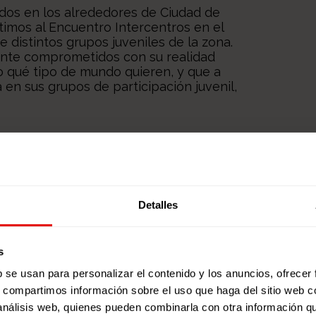
uados en los alrededores de Ciudad de
timos al Encuentro Intercentros en el
distintos grupos juveniles de la zona.
ente comprometidos con su realidad
ro qué tipo de mundo quieren, y que a
 en sus grupos de participación juvenil,
Detalles
s
b se usan para personalizar el contenido y los anuncios, ofrecer
s, compartimos información sobre el uso que haga del sitio web 
 análisis web, quienes pueden combinarla con otra información q