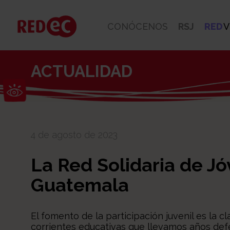
CONÓCENOS
RSJ
RED
V
ACTUALIDAD
Abrir barra de herramientas
4 de agosto de 2023
La Red Solidaria de Jó
Guatemala
El fomento de la participación juvenil es la 
corrientes educativas que llevamos años defe