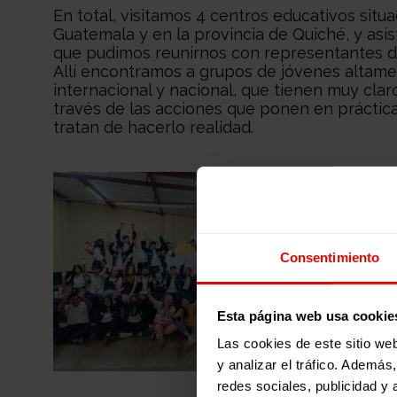
En total, visitamos 4 centros educativos sit
Guatemala y en la provincia de Quiché, y asis
que pudimos reunirnos con representantes de 
Allí encontramos a grupos de jóvenes altam
internacional y nacional, que tienen muy cla
través de las acciones que ponen en práctica
tratan de hacerlo realidad.
Consentimiento
Esta página web usa cookie
Las cookies de este sitio we
y analizar el tráfico. Ademá
redes sociales, publicidad y