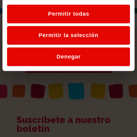
Permitir todas
Permitir la selección
convocatorias
encuentros
celebraciones
actos
asambleas
Denegar
VER TODAS LAS NOTICIAS
Suscríbete a nuestro
boletín