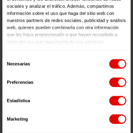
Materiales educativos para el curso
sociales y analizar el tráfico. Además, compartimos
22/23
información sobre el uso que haga del sitio web con
nuestros partners de redes sociales, publicidad y análisis
web, quienes pueden combinarla con otra información
SUSCRIBIR
que les haya proporcionado o que hayan recopilado a
partir del uso que haya hecho de sus servicios.
Selección
Necesarias
de
consentimiento
Síguenos en las redes
Preferencias
Estadística
Marketing