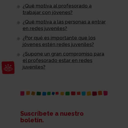
¿Qué motiva al profesorado a
trabajar con jóvenes?
¿Qué motiva a las personas a entrar
en redes juveniles?
¿Por qué es importante que los
jóvenes estén redes juveniles?
¿Supone un gran compromiso para
el profesorado estar en redes
Abrir barra de herramientas
juveniles?
Suscríbete a nuestro
boletín.