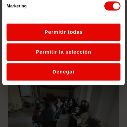
Marketing
11 y 14 de junio: SAVE THE DATE
Participa con tu clase en “Change Environment
WebQuest” y aprende sobre migraciones
climáticas en el Día Mundial del Refugiado Desde
Permitir todas
[…]
20 de mayo de 2024
Permitir la selección
Denegar