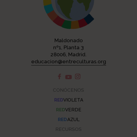
Maldonado
nº1, Planta 3
28006, Madrid.
educacion@entreculturas.org
CONÓCENOS
RED
VIOLETA
RED
VERDE
RED
AZUL
RECURSOS