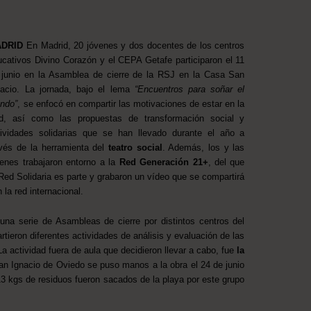
DRID
En Madrid, 20 jóvenes y dos docentes de los centros
ucativos Divino Corazón y el CEPA Getafe participaron el 11
 junio en la Asamblea de cierre de la RSJ en la Casa San
nacio. La jornada, bajo el lema
“Encuentros para soñar el
ndo”
, se enfocó en compartir las motivaciones de estar en la
d, así como las propuestas de transformación social y
tividades solidarias que se han llevado durante el año a
avés de la herramienta del
teatro social
. Además, los y las
venes trabajaron entorno a la
Red Generación 21+
, del que
 Red Solidaria es parte y grabaron un vídeo que se compartirá
 la red internacional.
una serie de Asambleas de cierre por distintos centros del
tieron diferentes actividades de análisis y evaluación de las
 actividad fuera de aula que decidieron llevar a cabo, fue
la
an Ignacio de Oviedo se puso manos a la obra el 24 de junio
13 kgs de residuos fueron sacados de la playa por este grupo