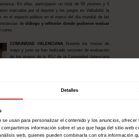
amanca. En ellas, participaron un total de 50 jóvenes y 5
eron marcadas por el deporte y los juegos en Valladolid, la
en el espacio público en el marco del día mundial de las
 instancias de
diálogo y reflexión donde pudieron evaluar
l curso.
COMUNIDAD VALENCIANA
Durante los meses de
mayo y junio se han realizado sesiones de evaluación
de los grupos de la RSJ de la Comunidad Valenciana
“la Xarxa solidaria” en Alicante, Castellón y Valencia.
Un total de 60 jóvenes junto a 7 docentes han
participado en estos encuentros para compartir y
evaluar juntas tanto las acciones realizadas en el
curso 18-19 como el funcionamiento de los distintos
Detalles
grupos. Se ha prestado especial atención a reflexionar
acerca de cómo se ha trabajado en este curso la
i
gualdad de género, tanto en actividades concretas
s
b se usan para personalizar el contenido y los anuncios, ofrecer
s, compartimos información sobre el uso que haga del sitio web 
 análisis web, quienes pueden combinarla con otra información q