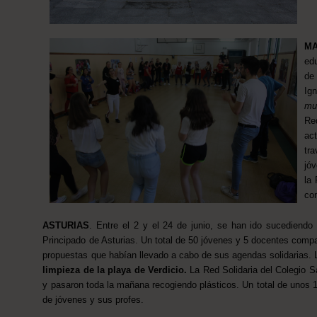
MA
ed
de
Ig
mu
Re
ac
tr
jó
la
con
ASTURIAS
.
Entre el 2 y el 24 de junio, se han ido sucediendo 
Principado de Asturias. Un total de 50 jóvenes y 5 docentes compar
propuestas que habían llevado a cabo de sus agendas solidarias. La
limpieza de la playa de Verdicio.
La Red Solidaria del Colegio S
y pasaron toda la mañana recogiendo plásticos. Un total de unos 
de jóvenes y sus profes.