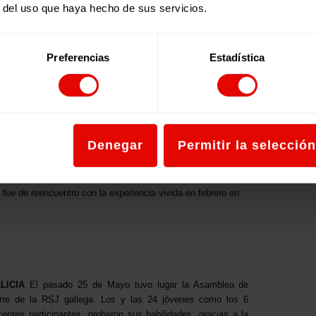
r del uso que haya hecho de sus servicios.
Preferencias
Estadística
Denegar
Permitir la selección
l fue de reencuentro con la experiencia vivida en febrero en
LICIA
El pasado 25 de Mayo tuvo lugar la Asamblea de
erre de la RSJ gallega. Los y las 24 jóvenes como los 6
centes participantes, probaron sus habilidades, gracias a la