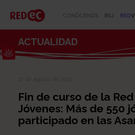
CONÓCENOS
RSJ
RED
V
ACTUALIDAD
Abrir barra de herramientas
22 de agosto de 2019
Fin de curso de la Red
Jóvenes: Más de 550 j
participado en las As