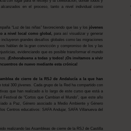
cia con lugar para el festejo y la celebración, donde todos y
 alcanzados en el proceso, tanto a nivel individual como
ampaña “Luz de las niñas” favoreciendo que las y los
jóvenes
to a nivel local como global,
para así visualizar y generar
se incluyeron grandes desafíos globales como las migraciones
nos hablan de la gran convicción y compromiso de los y las
injusticias, evidenciando que es posible transformar el mundo
omos.
¡Enhorabuena a todas y todos! ¡Os invitamos a vivir
 encuentros de nuevo mediante esta crónica!
amblea de cierre de la RSJ de Andalucía a la que han
n total 300 jóvenes. Cada grupo de la Red ha compartido con
tivas que han realizado a lo largo de este curso que está a
el Festival de “Cortos que Cambian el Mundo”, que este año
sociado a Paz, Género asociado a Medio Ambiente y Género
los Centros educativos: SAFA Andujar, SAFA Villanueva del
enido realizando las Asambleas de cierre de la RSJ de Castilla