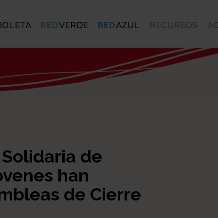
IOLETA
RED
VERDE
RED
AZUL
RECURSOS
A
 Solidaria de
óvenes han
ambleas de Cierre