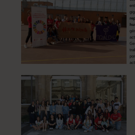
en
gi
re
hu
gé
ac
Ge
tra
po
act