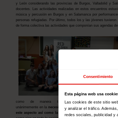
y León considerando las provincias de Burgos, Valladolid y Sal
docentes. Las actividades realizadas en estos encuentros estuvi
música y percusión en Burgos y en Salamanca por performances 
personas refugiadas. Por último, todos los y las jóvenes tuvieron
de forma colectiva las actividades que componían sus agendas de
Consentimiento
Esta página web usa cookie
como de manera transversal, concluyendo
Las cookies de este sitio we
unánimemente en la
necesidad de seguir integrando
y analizar el tráfico. Ademá
este aspecto así como la sostenibilidad ambiental
redes sociales, publicidad y