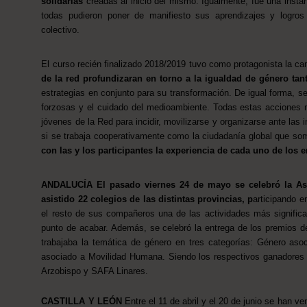
solidarias
creadas al inicio del mismo. Igualmente, fue una instan
todas pudieron poner de manifiesto sus aprendizajes y logros
colectivo.
El curso recién finalizado 2018/2019 tuvo como protagonista la c
de la red profundizaran en torno a la igualdad de género tan
estrategias en conjunto para su transformación. De igual forma, 
forzosas y el cuidado del medioambiente. Todas estas acciones 
jóvenes de la Red para incidir, movilizarse y organizarse ante las 
si se trabaja cooperativamente como la ciudadanía global que s
con las y los participantes la experiencia de cada uno de los
ANDALUCÍA
El pasado viernes 24 de mayo se celebró la As
asistido 22 colegios de las distintas provincias, p
articipando e
el resto de sus compañeros una de las actividades más significa
punto de acabar. Además, se celebró la entrega de los premios d
trabajaba la temática de género en tres categorías: Género a
asociado a Movilidad Humana. Siendo los respectivos ganadores 
Arzobispo y SAFA Linares.
CASTILLA Y LEÓN
Entre el 11 de abril y el 20 de junio se han v