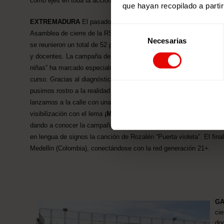
como ejes en toda la acción de la Red.
que hayan recopilado a parti
EXTREMADURA
El pasado 18 de mayo tuvo lugar la
Selección
Asamblea de cierre de la RSJ de Extremadura donde
Necesarias
de
se reunieron un total de 52 participantes entre jóvenes
consentimiento
y docentes. La campaña de este año “Luz de las
niñas” ha marcado especialmente las agendas del
curso. Gracias al diagnóstico de Haití y Guatemala
pusimos rostro a la realidad de desigualdad y nos
lanzamos a la calle con una actividad de incidencia y
visibilización con el lema
¡Muévete por la igualdad!
dando a conocer la campaña a pie de calle y bailando
en lengua de signos la canción de Rozalén “Puerta violeta”. El fina
Medellin (Colombia), conectándose con la red generación 21+.
GA
ci
do