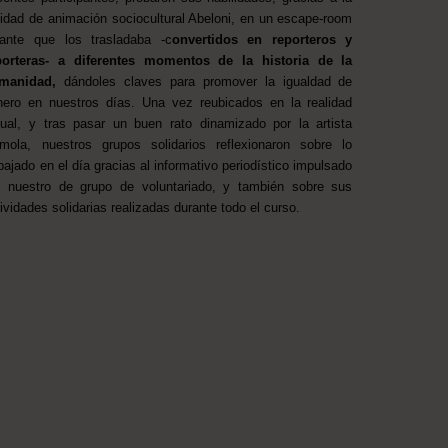
tidad de animación sociocultural Abeloni, en un escape-room
gante que los trasladaba -c
onvertidos en reporteros y
porteras- a diferentes momentos de la historia de la
manidad,
dándoles claves para promover la igualdad de
nero en nuestros días. Una vez reubicados en la realidad
tual, y tras pasar un buen rato dinamizado por la artista
mola, nuestros grupos solidarios reflexionaron sobre lo
bajado en el día gracias al informativo periodístico impulsado
r nuestro de grupo de voluntariado, y también sobre sus
ividades solidarias realizadas durante todo el curso.