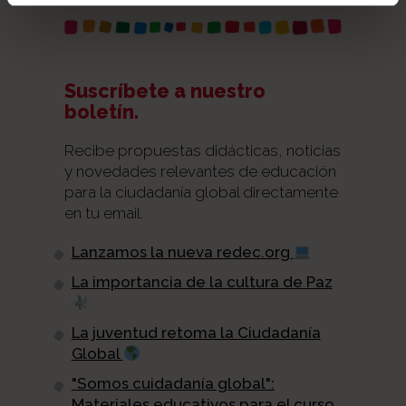
Suscríbete a nuestro
boletín.
Recibe propuestas didácticas, noticias
y novedades relevantes de educación
para la ciudadanía global directamente
en tu email.
Lanzamos la nueva redec.org
La importancia de la cultura de Paz
La juventud retoma la Ciudadanía
Global
"Somos cuidadanía global":
Materiales educativos para el curso