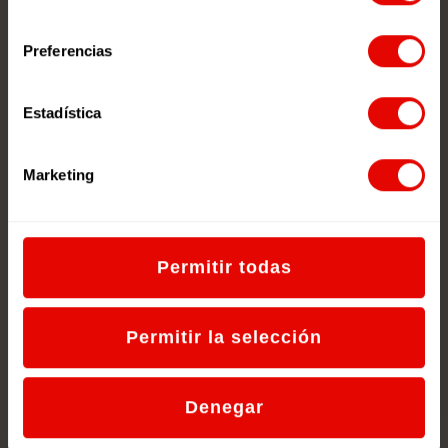
realizados por jóvenes de
consentimiento
Entreculturas.
Preferencias
Kim, la niña colibrí.
Estadística
¿Qué motiva a los jóvenes a ser
Agentes de Cambio?
¿Qué motiva al profesorado a
Marketing
trabajar con jóvenes?
¿Qué motiva a las personas a entrar
en redes juveniles?
Permitir todas
¿Por qué es importante que los
jóvenes estén redes juveniles?
Permitir la selección
¿Supone un gran compromiso para
el profesorado estar en redes
juveniles?
Denegar