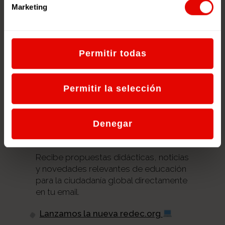
jóvenes estén redes juveniles?
Marketing
¿Supone un gran compromiso para
el profesorado estar en redes
juveniles?
Permitir todas
Permitir la selección
Suscríbete a nuestro
Denegar
boletín.
Recibe propuestas didácticas, noticias
y novedades relevantes de educación
para la ciudadanía global directamente
en tu email.
Lanzamos la nueva redec.org