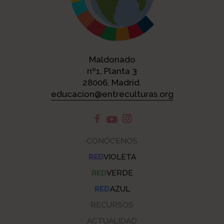
Maldonado
nº1, Planta 3
28006, Madrid.
educacion@entreculturas.org
CONÓCENOS
RED
VIOLETA
RED
VERDE
RED
AZUL
RECURSOS
ACTUALIDAD