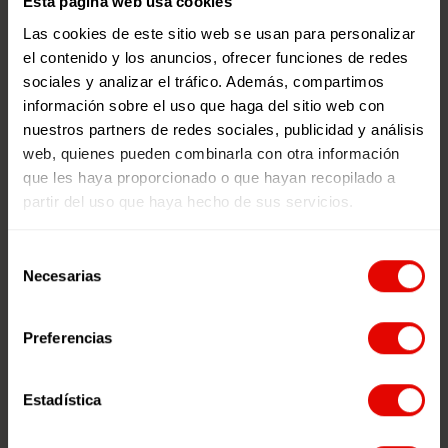
Esta página web usa cookies
Las cookies de este sitio web se usan para personalizar
el contenido y los anuncios, ofrecer funciones de redes
Podcast ‘Empatía
sociales y analizar el tráfico. Además, compartimos
Global’
información sobre el uso que haga del sitio web con
nuestros partners de redes sociales, publicidad y análisis
Podcasts sobre Ciudadanía Global
web, quienes pueden combinarla con otra información
realizados por jóvenes de
que les haya proporcionado o que hayan recopilado a
Entreculturas.
partir del uso que haya hecho de sus servicios.
Kim, la niña colibrí.
Selección
¿Qué motiva a los jóvenes a ser
Necesarias
de
Agentes de Cambio?
consentimiento
¿Qué motiva al profesorado a
Preferencias
trabajar con jóvenes?
¿Qué motiva a las personas a entrar
en redes juveniles?
Estadística
¿Por qué es importante que los