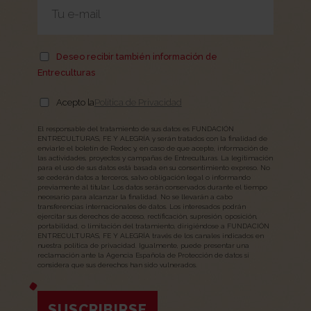
Deseo recibir también información de
Entreculturas
Acepto la
Política de Privacidad
El responsable del tratamiento de sus datos es FUNDACIÓN
ENTRECULTURAS, FE Y ALEGRÍA y serán tratados con la finalidad de
enviarle el boletín de Redec y, en caso de que acepte, información de
las actividades, proyectos y campañas de Entreculturas. La legitimación
para el uso de sus datos está basada en su consentimiento expreso. No
se cederán datos a terceros, salvo obligación legal o informando
previamente al titular. Los datos serán conservados durante el tiempo
necesario para alcanzar la finalidad. No se llevarán a cabo
transferencias internacionales de datos. Los interesados podrán
ejercitar sus derechos de acceso, rectificación, supresión, oposición,
portabilidad, o limitación del tratamiento, dirigiéndose a FUNDACIÓN
ENTRECULTURAS, FE Y ALEGRÍA través de los canales indicados en
nuestra política de privacidad. Igualmente, puede presentar una
reclamación ante la Agencia Española de Protección de datos si
considera que sus derechos han sido vulnerados.
SUSCRIBIRSE