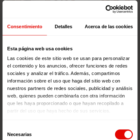
Consentimiento
Detalles
Acerca de las cookies
Esta página web usa cookies
Las cookies de este sitio web se usan para personalizar
el contenido y los anuncios, ofrecer funciones de redes
sociales y analizar el tráfico. Además, compartimos
Asturias, Cantabria y Castilla y
información sobre el uso que haga del sitio web con
León
nuestros partners de redes sociales, publicidad y análisis
web, quienes pueden combinarla con otra información
que les haya proporcionado o que hayan recopilado a
El Albergue de Llanes fue el escenario los días 15 y
partir del uso que haya hecho de sus servicios.
16 de noviembre para un encuentro que reunió a 31
participantes, de los cuales 13 eran jóvenes, 2
Selección
educadoras, 3 personas técnicas y 15 personas
Necesarias
de
voluntarias. Bajo el lema
“Pensamiento crítico en