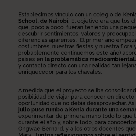
Establecimos vínculo con un colegio de Kenia
School, de Nairobi
. El objetivo era que los
que, poco a poco, fueran teniendo una peque
descubrir sentimientos, valores y preocupac
diferencias aparentes. El primer año empez
costumbres, nuestras fiestas y nuestra flora y
probablemente continuemos este año) acord
países en
la problemática medioambiental
y contacto directo con una realidad tan lej
enriquecedor para los chavales.
A medida que el proyecto se iba consolidand
posibilidad de viajar para conocer en directo
oportunidad que no debía desaprovechar. As
julio puse rumbo a Kenia durante una sema
experimentar de primera mano todo lo que lo
durante el año y, sobre todo, para conocerlos
Ongwae Bernard, y a los otros docentes que 
Mary…
Juntos reflexionamos sobre el sentid