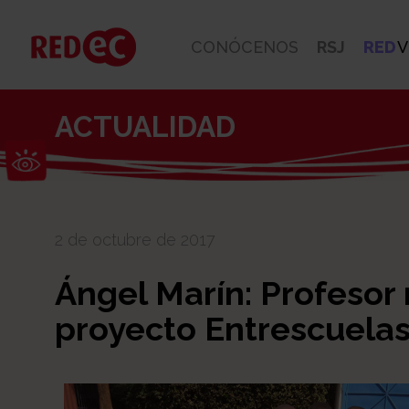
CONÓCENOS
RSJ
RED
V
ACTUALIDAD
Abrir barra de herramientas
2 de octubre de 2017
Ángel Marín: Profesor
proyecto Entrescuela