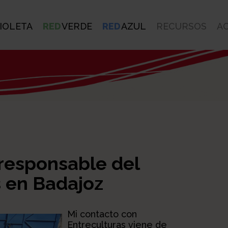
IOLETA
RED
VERDE
RED
AZUL
RECURSOS
A
 responsable del
s en Badajoz
Mi contacto con
Entreculturas viene de