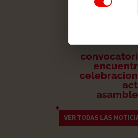
convocator
encuentr
celebracion
ac
asamble
VER TODAS LAS NOTICI