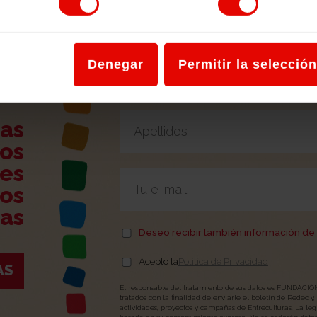
Forma parte de la comunidad edu
educación para la ciudadanía glob
Por favor, deja este campo vacío.
Denegar
Permitir la selección
ias
os
es
tos
as
Deseo recibir también información de 
Acepto la
Política de Privacidad
AS
El responsable del tratamiento de sus datos es FUNDA
tratados con la finalidad de enviarle el boletín de Redec y
actividades, proyectos y campañas de Entreculturas. La leg