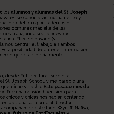
: los
alumnos y alumnas del St. Joseph
 chavales se conocieran mutuamente y
ña idea del otro país, además de
iones comunes más allá de las
amos trabajando sobre nuestras
 fauna. El curso pasado (y
amos centrar el trabajo en ambos
.
Esta posibilidad de obtener información
ana creo que es especialmente
o, desde Entreculturas surgió la
 el St. Joseph School, y me pareció una
í que dicho y hecho.
Este pasado mes de
na.
Fue una ocasión buenísima para
s chicos y chicas nos habían contando
 en persona, así como al director,
acompañan de este lado: Wycliff, Nafisa,
o y el futuro de EntrEscuelas
y