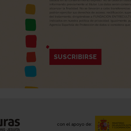
basada en su consentimiento expreso. No se cederán datos 
informando previamente al titular. Los datos serán conser
alcanzar la finalidad. No se llevarán a cabo transferencias
podrán ejercitar sus derechos de acceso, rectificación, supr
del tratamiento, dirigiéndose a FUNDACIÓN ENTRECULTUR
indicados en nuestra política de privacidad. Igualmente, 
Agencia Española de Protección de datos si considera que 
SUSCRIBIRSE
con el apoyo de: