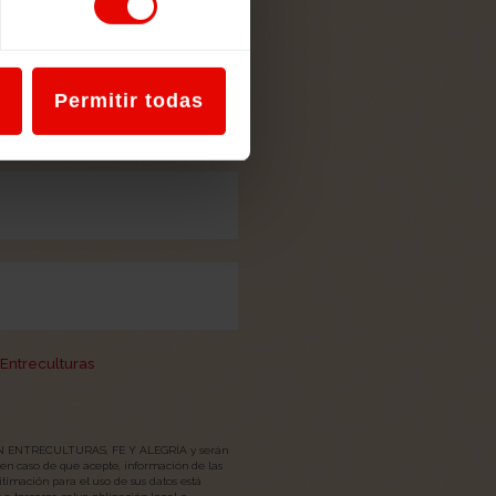
cativa en torno a
al.
Permitir todas
Entreculturas
CIÓN ENTRECULTURAS, FE Y ALEGRÍA y serán
, en caso de que acepte, información de las
itimación para el uso de sus datos está