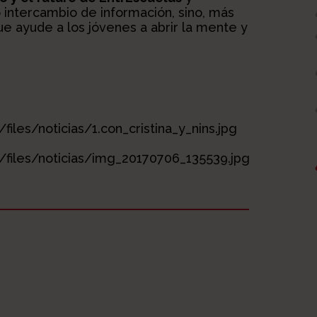
 intercambio de información, sino, más
que ayude a los jóvenes a abrir la mente y
iles/noticias/1.con_cristina_y_nins.jpg
t/files/noticias/img_20170706_135539.jpg