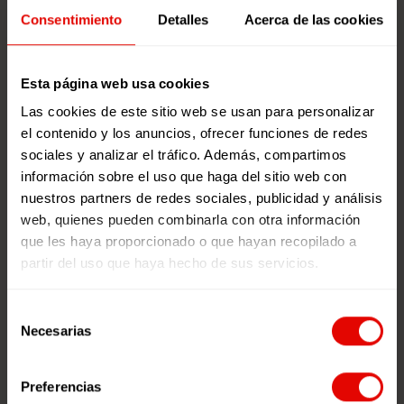
Jóvenes, descubre la evaluación que hemos
Consentimiento
Detalles
Acerca de las cookies
realizado del recorrido del proyecto durante sus
más de
15 años
de recorrido.
Esta página web usa cookies
Las cookies de este sitio web se usan para personalizar
el contenido y los anuncios, ofrecer funciones de redes
sociales y analizar el tráfico. Además, compartimos
información sobre el uso que haga del sitio web con
nuestros partners de redes sociales, publicidad y análisis
web, quienes pueden combinarla con otra información
que les haya proporcionado o que hayan recopilado a
¿Te ha gustado? Compártelo.
partir del uso que haya hecho de sus servicios.
Selección
Necesarias
de
consentimiento
Buscador
Preferencias