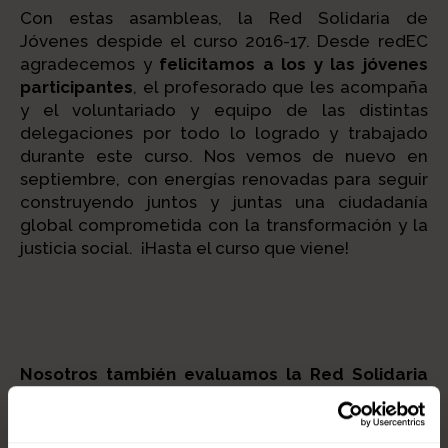
Con estas asambleas, la Red Solidaria de
Jóvenes despide el curso 2016-17. Desde redEC
agradecemos y
felicitamos a los y las jóvenes
participantes
, el profesorado que les acompaña
y el voluntariado y equipo de las distintas
delegaciones por todo lo logrado y trabajado
durante este curso. Nos vemos de nuevo en
septiembre, con energías renovadas para seguir
construyendo juntos y juntas una ciudadanía
global comprometida con la transformación y la
justicia social. ¡Hasta el curso que viene!
Nosotros también evaluamos la Red Solidaria
de Jóvenes
Si quieres consultar todos los beneficios y
potencialidades que tiene la Red Solidaria de