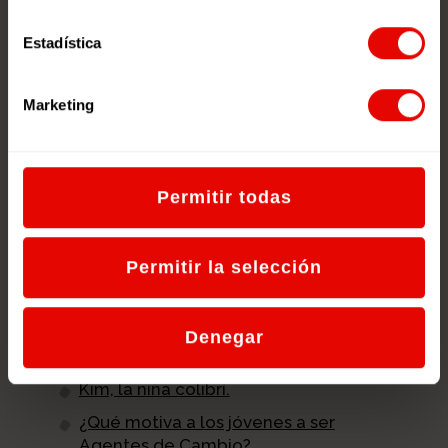
Estadística
Marketing
Permitir todas
Podcast ‘Empatía
Global’
Permitir la selección
Podcasts sobre Ciudadanía Global
realizados por jóvenes de
Denegar
Entreculturas.
Kim, la niña colibrí.
¿Qué motiva a los jóvenes a ser
Agentes de Cambio?