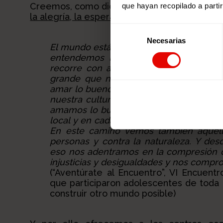
Creemos, como dicen los y las jóvenes qu
que hayan recopilado a parti
la alegría, la esperanza y la empatía
:
Selección
Necesarias
de
El mundo está roto y herido y, a pesar de
consentimiento
entendemos la educación para la ciu
recorre con alegría y esperanza, que 
grande que nosotras y nosotros mism
amar lo bueno y lo bello que late en nues
nuestra cultura, y en nuestra Casa Com
amamos lo bueno y lo bello que late e
local y en cada cultura, sin importar lo 
En este camino vemos también aquello
personas y contra la naturaleza. Y des
eso nos adentramos en la compresión d
injusticias y desigualdades y nos comp
(“Aventúrate al Encuentro”, VI Encuent
que participaron adolescentes de toda
construir otro mundo posible)