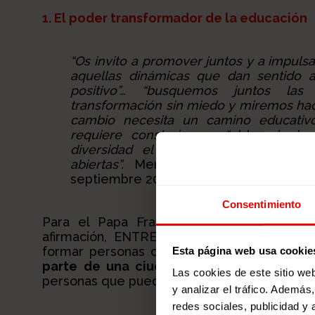
1. El poder transformador de la educación
“Os invito a promover juntos y a impuls
aquellas dinámicas que dan sentido a
positivo”… “busquemos juntos las
transformación sin miedo y miremos hac
cambio necesita un camino educativo
requiere construir una “aldea de l
diversidad el compromiso por gene
abiertas”.
Mensaje del Papa para el 
septiembre 2019
Consentimiento
Para el Papa Francisco educar es siem
afirmación, ENTRECULTURAS se suma, a la
formar personas capaces de vivir con sen
Esta página web usa cookie
parte de una ciudadanía global activa 
Las cookies de este sitio we
personas que pueden alumbrar una ciudadaní
y analizar el tráfico. Ademá
redes sociales, publicidad y