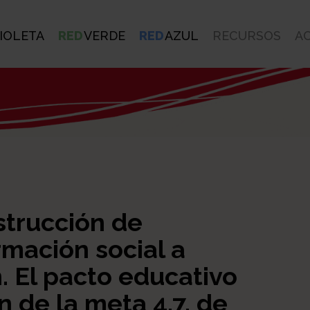
IOLETA
RED
VERDE
RED
AZUL
RECURSOS
A
strucción de
rmación social a
. El pacto educativo
n de la meta 4.7. de