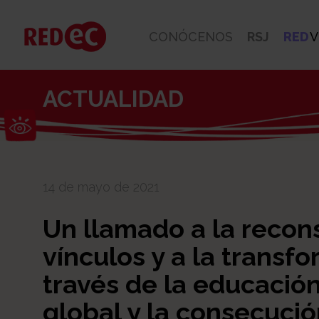
CONÓCENOS
RSJ
RED
V
ACTUALIDAD
Abrir barra de herramientas
14 de mayo de 2021
Un llamado a la recon
vínculos y a la transfo
través de la educación
global y la consecució