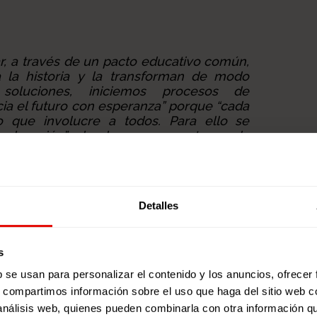
ar, a través de un pacto educativo común,
 la historia y la transforman de modo
 soluciones, iniciemos procesos de
ia el futuro con esperanza” porque “cada
 que involucre a todos. Para ello se
a educación” donde se comparta en la
rar una red de relaciones humanas y
lanzamiento del Pacto Educativo 12
Detalles
pre un acto de esperanza. Desde esa
 comunidad educativa, en la tarea de
tido y de
transformar su entorno como
s
y comprometida
. Apostamos por educar
b se usan para personalizar el contenido y los anuncios, ofrecer
a capaz de transformar el mundo.
s, compartimos información sobre el uso que haga del sitio web 
 análisis web, quienes pueden combinarla con otra información q