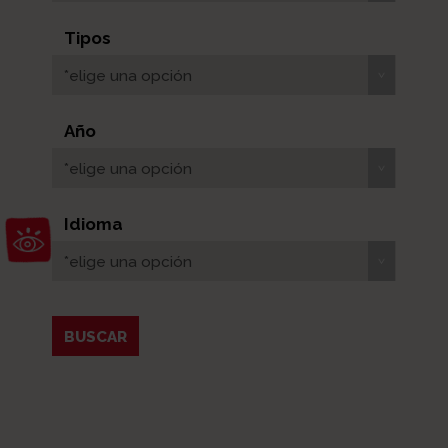
Tipos
*elige una opción
Año
*elige una opción
Abrir barra de herramientas
Idioma
*elige una opción