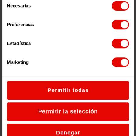
Necesarias
de
consentimiento
Preferencias
Estadística
Suscríbete a nuestro
boletín.
Marketing
Recibe propuestas didácticas, noticias
y novedades relevantes de educación
para la ciudadanía global directamente
en tu email.
Permitir todas
Lanzamos la nueva redec.org
Permitir la selección
La importancia de la cultura de Paz
La juventud retoma la Ciudadanía
Denegar