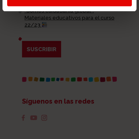
Global
"Somos cuidadanía global":
Materiales educativos para el curso
22/23
SUSCRIBIR
Síguenos en las redes