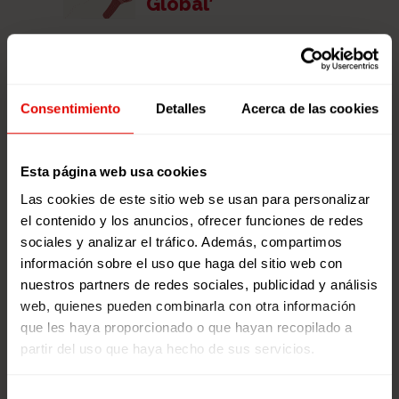
Global’
Podcasts sobre Ciudadanía Global
realizados por jóvenes de
Entreculturas.
Consentimiento
Detalles
Acerca de las cookies
Kim, la niña colibrí.
¿Qué motiva a los jóvenes a ser
Esta página web usa cookies
Agentes de Cambio?
Las cookies de este sitio web se usan para personalizar
¿Qué motiva al profesorado a
el contenido y los anuncios, ofrecer funciones de redes
trabajar con jóvenes?
sociales y analizar el tráfico. Además, compartimos
¿Qué motiva a las personas a entrar
información sobre el uso que haga del sitio web con
en redes juveniles?
nuestros partners de redes sociales, publicidad y análisis
¿Por qué es importante que los
web, quienes pueden combinarla con otra información
jóvenes estén redes juveniles?
que les haya proporcionado o que hayan recopilado a
partir del uso que haya hecho de sus servicios.
¿Supone un gran compromiso para
el profesorado estar en redes
juveniles?
Selección