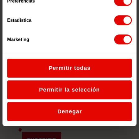
Suscríbete a nuestro
Preferencias
boletín.
Estadística
Recibe propuestas didácticas, noticias
y novedades relevantes de educación
para la ciudadanía global directamente
Marketing
en tu email.
Lanzamos la nueva redec.org
La importancia de la cultura de Paz
Permitir todas
La juventud retoma la Ciudadanía
Permitir la selección
Global
"Somos cuidadanía global":
Materiales educativos para el curso
Denegar
22/23