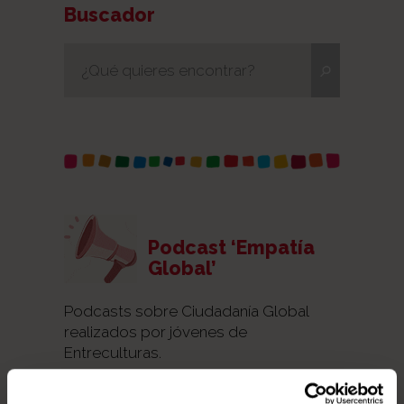
Buscador
Podcast ‘Empatía
Global’
Podcasts sobre Ciudadanía Global
realizados por jóvenes de
Entreculturas.
Kim, la niña colibrí.