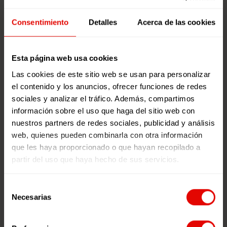
¿Qué motiva a los jóvenes a ser
Agentes de Cambio?
Consentimiento
Detalles
Acerca de las cookies
¿Qué motiva al profesorado a
trabajar con jóvenes?
Esta página web usa cookies
¿Qué motiva a las personas a entrar
Las cookies de este sitio web se usan para personalizar
en redes juveniles?
el contenido y los anuncios, ofrecer funciones de redes
¿Por qué es importante que los
sociales y analizar el tráfico. Además, compartimos
jóvenes estén redes juveniles?
información sobre el uso que haga del sitio web con
¿Supone un gran compromiso para
nuestros partners de redes sociales, publicidad y análisis
el profesorado estar en redes
web, quienes pueden combinarla con otra información
juveniles?
que les haya proporcionado o que hayan recopilado a
partir del uso que haya hecho de sus servicios.
Selección
Necesarias
de
consentimiento